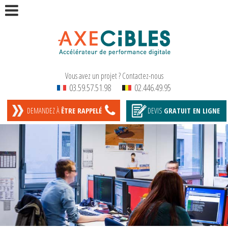
Vous avez un projet ? Contactez-nous
03.59.57.51.98
02.446.49.95
DEMANDEZ À
ÊTRE RAPPELÉ
DEVIS
GRATUIT
EN LIGNE