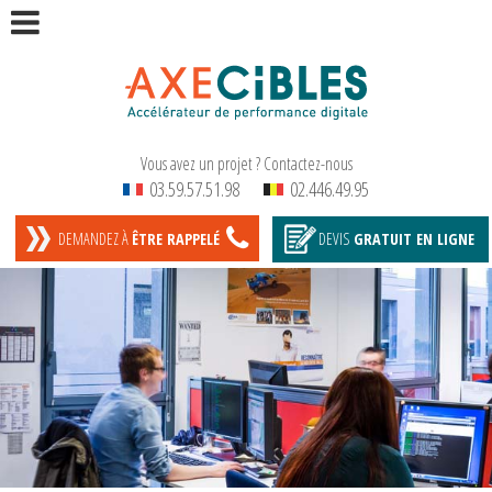
Vous avez un projet ? Contactez-nous
03.59.57.51.98
02.446.49.95
DEMANDEZ À
ÊTRE RAPPELÉ
DEVIS
GRATUIT
EN LIGNE