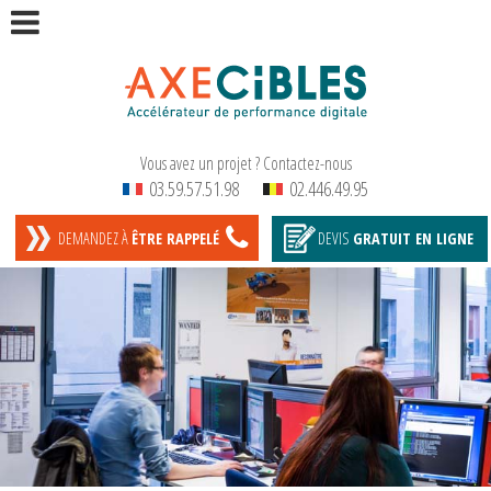
Vous avez un projet ? Contactez-nous
03.59.57.51.98
02.446.49.95
DEMANDEZ À
ÊTRE RAPPELÉ
DEVIS
GRATUIT
EN LIGNE